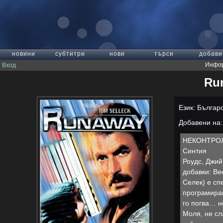
новини
субтитри
нови
търси
добави
Инфор
Вход
Ru
Език: Българ
Добавени на: 
НЕКОНТРОЛИ
Синтия
Роудс, Джий
добавки: Ве
Селек) е сп
програмиран
го погва… н
Моля, не сл