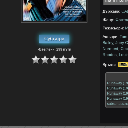
който съм ги
Държава:
СА
Жанр:
Фанта
Режисьори:
M
Актьори:
Tom 
Субтитри
Bailey
,
Joey 
Norment
,
Cec 
Изтеглени: 299 пъти
Rhodes
,
Loui
Връзки:
Runaway (198
Runaway (198
Runaway (198
Runaway (19
subsunacs.ne