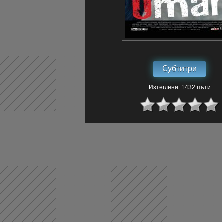
Субтитри
Изтеглени: 1432 пъти