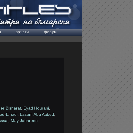
и
връзки
форум
er Bisharat
,
Eyad Hourani
,
ed-Eihadi
,
Essam Abu Aabed
,
Assal
,
May Jabareen