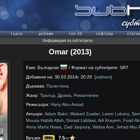
търси
добави
топ 20
софтуер
стати
Информация за субтитрите
Omar (2013)
Език: Български
/ Формат на субтитрите: SRT
Добавени на: 30.03.2014г. 20:20 (
zalmen
)
Държава:
Палестина
Жанр:
Трилър
,
Драма
,
Романтичен
Режисьори:
Hany Abu-Assad
Актьори:
Adam Bakri
,
Waleed Zuaiter
,
Leem Lubany
,
Sam
Mousa Habiib Allah
,
Doraid Liddawi
,
Adi Krayem
,
Foad Ab
Anna Maria Hawa
,
Ziad Jarjoura
,
Wafaa Aon
,
Jehad Abu 
7.5
Връзки:
/10