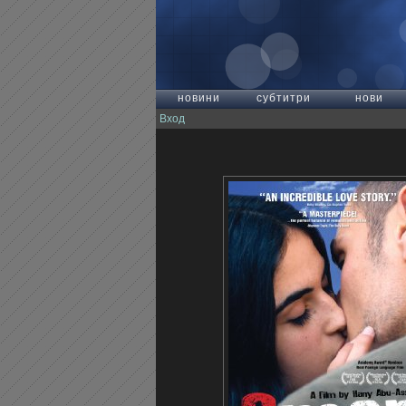
новини
субтитри
нови
Вход