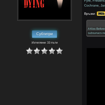
Fyfe
,
Frederi
Cochrane
,
Ja
Връзки:
A Kiss Befor
subsunacs.ne
Субтитри
Изтеглени: 33 пъти