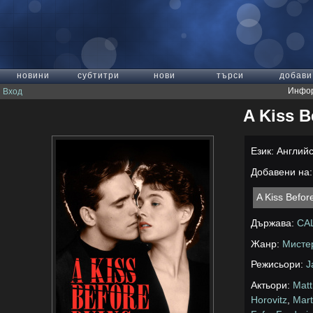
новини
субтитри
нови
търси
добави
Инфор
Вход
A Kiss B
Език: Англий
Добавени на: 
A Kiss Befo
Държава:
СА
Жанр:
Мисте
Режисьори:
J
Актьори:
Matt
Horovitz
,
Mar