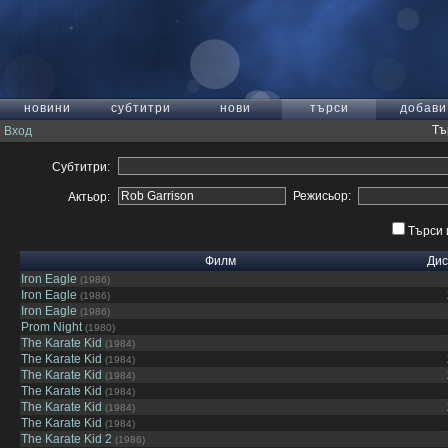
новини
субтитри
нови
търси
добави
Тъ
Вход
Субтитри:
Режисьор:
Актьор:
Търси 
Филм
Дис
Iron Eagle
(1986)
Iron Eagle
(1986)
Iron Eagle
(1986)
Prom Night
(1980)
The Karate Kid
(1984)
The Karate Kid
(1984)
The Karate Kid
(1984)
The Karate Kid
(1984)
The Karate Kid
(1984)
The Karate Kid
(1984)
The Karate Kid 2
(1986)