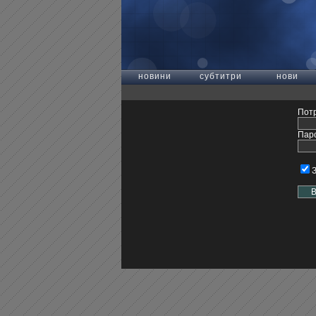
новини
субтитри
нови
Потр
Пар