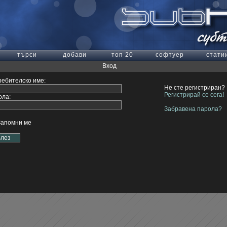
търси
добави
топ 20
софтуер
стати
Вход
ебителско име:
Не сте регистриран?
Регистрирай се сега!
ола:
Забравена парола?
Запомни ме