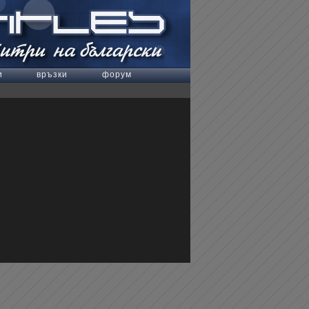
и
връзки
форум